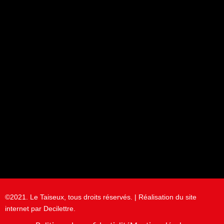
©2021. Le Taiseux, tous droits réservés. | Réalisation du site
internet par Decilettre.